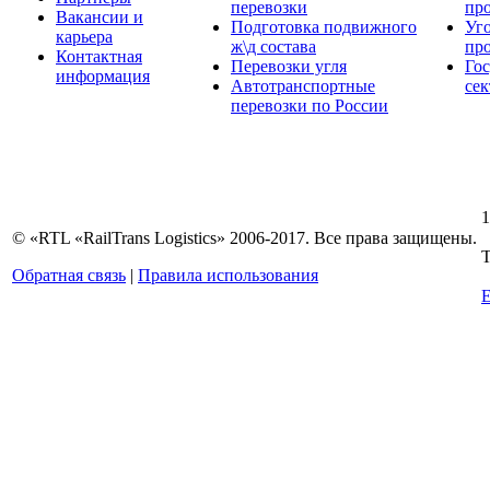
перевозки
пр
Вакансии и
Подготовка подвижного
Уг
карьера
ж\д состава
пр
Контактная
Перевозки угля
Го
информация
Автотранспортные
сек
перевозки по России
1
© «RTL «RailTrans Logistics» 2006-2017. Все права защищены.
Т
Обратная связь
|
Правила использования
E