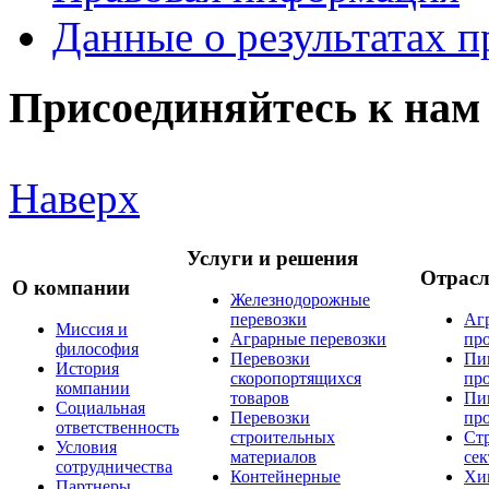
Данные о результатах 
Присоединяйтесь к нам
Наверх
Услуги и решения
Отрас
О компании
Железнодорожные
перевозки
Аг
Миссия и
Аграрные перевозки
пр
философия
Перевозки
Пи
История
скоропортящихся
пр
компании
товаров
Пи
Социальная
Перевозки
пр
ответственность
строительных
Ст
Условия
материалов
сек
сотрудничества
Контейнерные
Хи
Партнеры